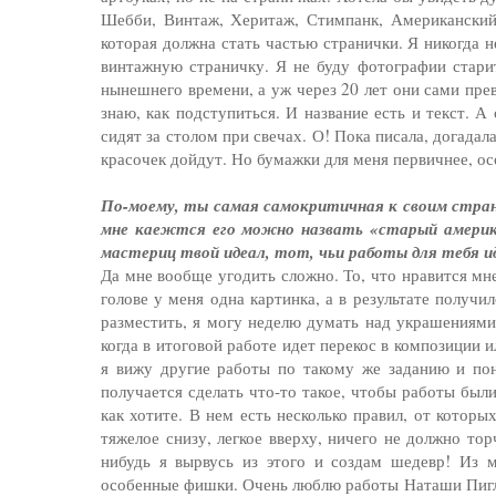
Шебби, Винтаж, Херитаж, Стимпанк, Американский, 
которая должна стать частью странички. Я никогда 
винтажную страничку. Я не буду фотографии стари
нынешнего времени, а уж через 20 лет они сами пре
знаю, как подступиться. И название есть и текст. А
сидят за столом при свечах. О! Пока писала, догадал
красочек дойдут. Но бумажки для меня первичнее, ос
По-моему, ты самая самокритичная к своим странич
мне каежтся его можно назвать «старый американ
мастериц твой идеал, тот, чьи работы для тебя 
Да мне вообще угодить сложно. То, что нравится мн
голове у меня одна картинка, а в результате получ
разместить, я могу неделю думать над украшениями,
когда в итоговой работе идет перекос в композиции 
я вижу другие работы по такому же заданию и пон
получается сделать что-то такое, чтобы работы были
как хотите. В нем есть несколько правил, от котор
тяжелое снизу, легкое вверху, ничего не должно то
нибудь я вырвусь из этого и создам шедевр! Из м
особенные фишки. Очень люблю работы Наташи Пиглет