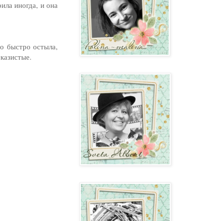
ила иногда, и она
о быстро остыла,
еказистые.