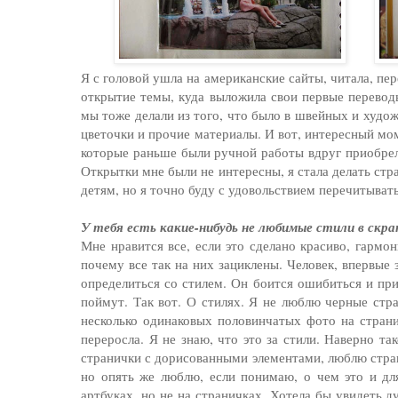
Я с головой ушла на американские сайты, читала, пе
открытие темы, куда выложила свои первые перевод
мы тоже делали из того, что было в швейных и худож
цветочки и прочие материалы. И вот, интересный мом
которые раньше были ручной работы вдруг приобрели
Открытки мне были не интересны, я стала делать стр
детям, но я точно буду с удовольствием перечитыват
У тебя есть какие-нибудь не любимые стили в скр
Мне нравится все, если это сделано красиво, гармо
почему все так на них зациклены. Человек, впервые 
определиться со стилем. Он боится ошибиться и при
поймут. Так вот. О стилях. Я не люблю черные стр
несколько одинаковых половинчатых фото на страни
переросла. Я не знаю, что это за стили. Наверно т
странички с дорисованными элементами, люблю стран
но опять же люблю, если понимаю, о чем это и дл
артбуках, но не на страничках. Хотела бы увидеть 