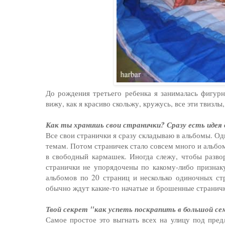
До рождения третьего ребенка я занималась фигур
вижу, как я красиво скольжу, кружусь, все эти твизлы,
Как ты хранишь свои странички? Сразу есть идея 
Все свои странички я сразу складываю в альбомы. Од
темам. Потом страничек стало совсем много и альбо
в свободный кармашек. Иногда слежу, чтобы разво
странички не упорядочены по какому-либо признак
альбомов по 20 страниц и несколько одиночных стр
обычно ждут какие-то начатые и брошенные страничк
Твой секрет "как успеть поскрапить в большой с
Самое простое это выгнать всех на улицу под пред