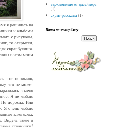
вдохновение от дизайнера
(1)
скрап-рассказы
(1)
емя я решилась на
Поиск по этому блогу
анички и альбомы
умага с рисунком,
инг, то открытки,
для скрапбукинга.
 нужны потом моим
ась и не понимаю,
тому что не может
выразилась и меня
рное. Я не люблю
 Не доросла. Или
чу. Я очень люблю
ванные алкоголем,
. Видела такое в
 такие странички?