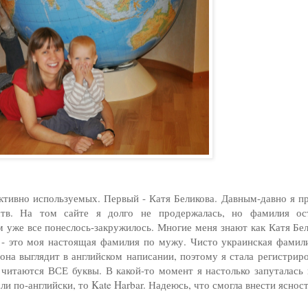
активно используемых. Первый - Катя Беликова. Давным-давно я п
тв. На том сайте я долго не продержалась, но фамилия ос
м уже все понеслось-закружилось. Многие меня знают как Катя Бе
ar - это моя настоящая фамилия по мужу. Чисто украинская фамил
она выглядит в английском написании, поэтому я стала регистрир
 читаются ВСЕ буквы. В какой-то момент я настолько запуталась 
сли по-английски, то Kate Harbar. Надеюсь, что смогла внести яснос