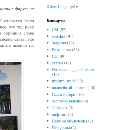
Select Language
▼
онятно: форум на
 И открытки были
Популярное
все, что под руку
CSI
(92)
е обронила слова
sketches
(91)
анские сайты, где
Задания
(78)
дь это именно то,
Результаты
(62)
СП
(49)
статьи
(18)
Интервью с дизайнером
(13)
проект 10х15
(12)
волшебный пендель
(10)
Наши истории
(6)
экспресс-задание
(6)
Лайфхак
(5)
лифтинг
(5)
Важные объявления
(2)
Переделка
(2)