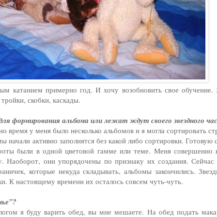
ным катанием примерно год. И хочу возобновить свое обучение.
 тройки, скобки, каскады.
для формирования альбома или лежат ждут своего звездного ча
но время у меня было несколько альбомов и я могла сортировать ст
мы начали активно заполнятся без какой либо сортировки. Готовую
роты были в одной цветовой гамме или теме. Меня совершенно н
у. Наоборот, они упорядочены по признаку их создания. Сейчас
аничек, которые некуда складывать, альбомы закончились. Звезд
и. К настоящему времени их осталось совсем чуть-чуть.
емье”?
логом я буду варить обед, вы мне мешаете. На обед подать мака