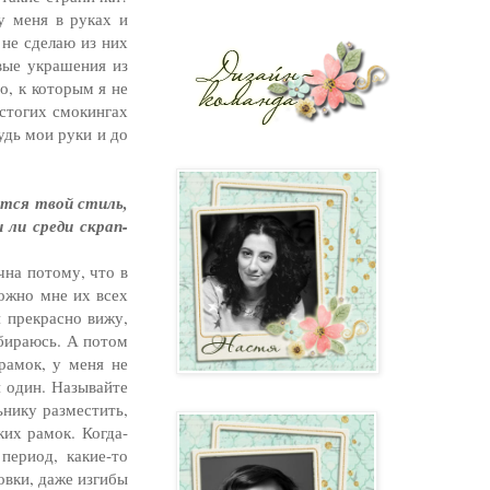
у меня в руках и
 не сделаю из них
вые украшения из
о, к которым я не
 стогих смокингах
удь мои руки и до
ится твой стиль,
 ли среди скрап-
чна потому, что в
ложно мне их всех
я прекрасно вижу,
обираюсь. А потом
рамок, у меня не
я один. Называйте
ьнику разместить,
ких рамок. Когда-
период, какие-то
овки, даже изгибы