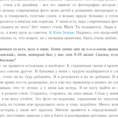
стиль а-la дизайнер - все это зависит от фотографии, которая 
не возьму современные фото моих детей в домашних интерьерах и
ть и тонировать толстым слоем, я возьму яркую бумажку и гото
вратятся в винтаж или херитаж. У меня есть пара современных фот
 сложить не могу! Нет такого стиля. Black Tie называется. Люди в
ась, к кому идти за советом.
К Кэти Зелски
. Надеюсь, что когда-ниб
обенно те, что поярче, но с мелкими принтами. Рвать очень люблю.
кам из всех, кого я знаю. Хотя лично мне ну о-о-о-очень нрав
ский», тот, который был у них лет 8-10 назад. Скажи, если
идеальны?
е, не нравится остальным и наоборот. К страничкам своим я крити
илось совсем другое. И бумажки у меня с трудом подбираются и с
 стоит ли их туда добавлять. И в результате я их не добавлю. И 
или криво что-то размещено, но я уже все приклеила и менять не с
имаю, что те лучше, а у меня как всегда. Я не могу выйти из 
 в разном стиле. Стараюсь, стараюсь, но пока никак. Стиль у мен
ых я не могу отойти. Это фото на подложке, украшения по треугол
рчать из головы или продолжать ноги и тому подобное. Много вся
астериц у меня нет идеалов. Многие нравятся в определенный 
, постоянно зависаю у нее в блоге и разглядываю детальки, загол