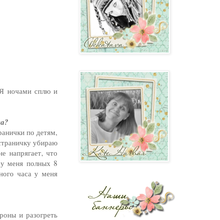
 Я ночами сплю и
са?
ранички по детям,
 страничку убираю
е напрягает, что
 у меня полных 8
ного часа у меня
роны и разогреть