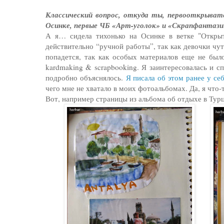
Классический вопрос, откуда ты, первооткрывате
Осинке, первые ЧБ «Арт-уголок» и «Скрапфантази
А я… сидела тихонько на Осинке в ветке "Открыт
действительно “ручной работы”, так как девочки чут
попадется, так как особых материалов еще не было
kardmaking & scrapbooking. Я заинтересовалась и сп
подробно объяснялось.
Я писала об этом ранее у себ
чего мне не хватало в моих фотоальбомах. Да, я что-
Вот, например страницы из альбома об отдыхе в Тур