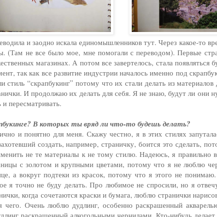
реводила и заодно искала единомышленников тут. Через какое-то вр
ы. (Там не все было мое, мне помогали с переводом). Первые стр
ественных магазинах. А потом все завертелось, стала появляться б
ент, так как все развитие индустрии началось именно под скрапбук
 стиль “скрапбукинг” потому что их стали делать из материалов 
анички. И продолжаю их делать для себя. Я не знаю, будут ли они
ь и пересматривать.
апбукинге? В которых ты вряд ли что-то будешь делать?
нично и понятно для меня. Скажу честно, я в этих стилях запутал
захотевший создать, например, страничку, боится это сделать, по
менить не те материалы к не тому стилю. Надеюсь, я правильно 
аницы с золотом и крупными цветами, потому что я не люблю че
це, а вокруг подтеки из красок, потому что я этого не понимаю.
акое я точно не буду делать. Про любимое не спросили, но я отве
ички, когда сочетаются краски и бумага, люблю странички нарисо
я чего. Очень люблю дудлинг, особенно раскрашенный акварелью
дудлинг раскрашенный алкогольными чернилами. Кто-нибудь делает